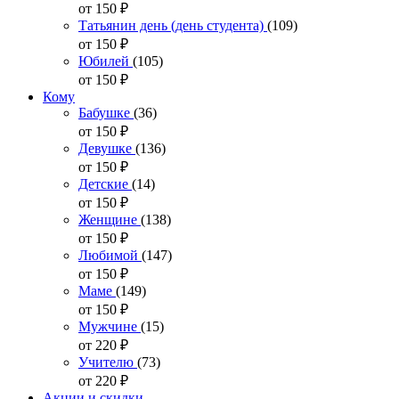
от 150
₽
Татьянин день (день студента)
(109)
от 150
₽
Юбилей
(105)
от 150
₽
Кому
Бабушке
(36)
от 150
₽
Девушке
(136)
от 150
₽
Детские
(14)
от 150
₽
Женщине
(138)
от 150
₽
Любимой
(147)
от 150
₽
Маме
(149)
от 150
₽
Мужчине
(15)
от 220
₽
Учителю
(73)
от 220
₽
Акции и скидки