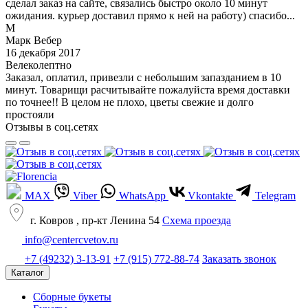
сделал заказ на сайте, связались быстро около 10 минут
ожидания. курьер доставил прямо к ней на работу) спасибо...
М
Марк Вебер
16 декабря 2017
Велеколептно
Заказал, оплатил, привезли с небольшим запазданием в 10
минут. Товарищи расчитывайте пожалуйста время доставки
по точнее!! В целом не плохо, цветы свежие и долго
простояли
Отзывы в соц.сетях
MAX
Viber
WhatsApp
Vkontakte
Telegram
г. Ковров , пр-кт Ленина 54
Cхема проезда
info@centercvetov.ru
+7 (49232) 3-13-91
+7 (915) 772-88-74
Заказать звонок
Каталог
Сборные букеты