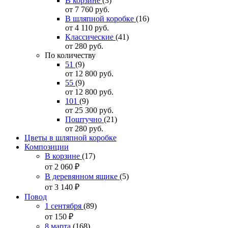
В корзине
(3)
от 7 760
руб.
В шляпной коробке
(16)
от 4 110
руб.
Классические
(41)
от 280
руб.
По количеству
51
(9)
от 12 800
руб.
55
(9)
от 12 800
руб.
101
(9)
от 25 300
руб.
Поштучно
(21)
от 280
руб.
Цветы в шляпной коробке
Композиции
В корзине
(17)
от 2 060
₽
В деревянном ящике
(5)
от 3 140
₽
Повод
1 сентября
(89)
от 150
₽
8 марта
(168)