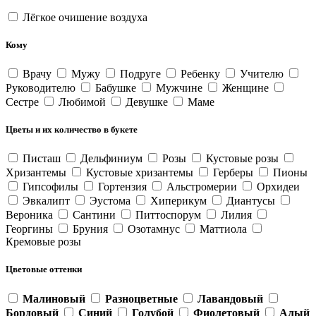
Лёгкое очишение воздуха
Кому
Врачу
Мужу
Подруге
Ребенку
Учителю
Руководителю
Бабушке
Мужчине
Женщине
Сестре
Любимой
Девушке
Маме
Цветы и их количество в букете
Писташ
Дельфиниум
Розы
Кустовые розы
Хризантемы
Кустовые хризантемы
Герберы
Пионы
Гипсофилы
Гортензия
Альстромерии
Орхидеи
Эвкалипт
Эустома
Хиперикум
Диантусы
Вероника
Сантини
Питтоспорум
Лилия
Георгины
Бруния
Озотамнус
Маттиола
Кремовые розы
Цветовые оттенки
Малиновый
Разноцветные
Лавандовый
Бордовый
Синий
Голубой
Фиолетовый
Алый