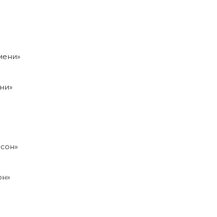
ни»
он»