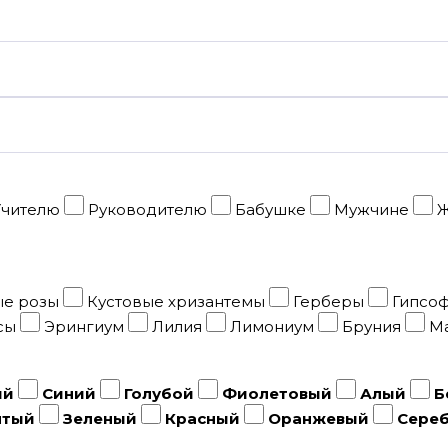
чителю
Руководителю
Бабушке
Мужчине
Ж
ые розы
Кустовые хризантемы
Герберы
Гипсо
сы
Эрингиум
Лилия
Лимониум
Бруния
Ма
ый
Синий
Голубой
Фиолетовый
Алый
Б
лтый
Зеленый
Красный
Оранжевый
Сере