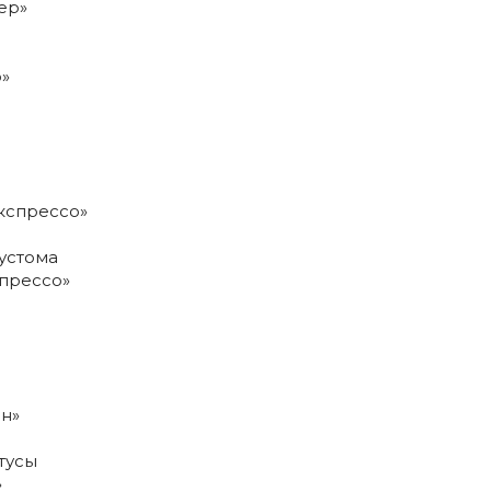
»
устома
спрессо»
тусы
»