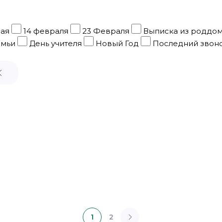
мая
14 февраля
23 Февраля
Выписка из роддо
емьи
День учителя
Новый Год
Последний звон
1
2