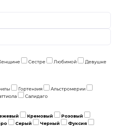
енщине
Сестре
Любимой
Девушке
филы
Гортензия
Альстромерии
ттиола
Салидаго
ежевый
Кремовый
Розовый
бро
Серый
Черный
Фуксия