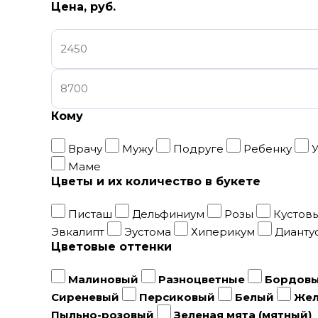
Цена, руб.
Кому
Врачу
Мужу
Подруге
Ребенку
У
Маме
Цветы и их количество в букете
Писташ
Дельфиниум
Розы
Кустов
Эвкалипт
Эустома
Хиперикум
Дианту
Цветовые оттенки
Малиновый
Разноцветные
Бордов
Сиреневый
Персиковый
Белый
Же
Пыльно-розовый
Зеленая мята (мятный)