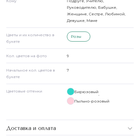
Кому
Подруге
,
Учителю
,
Руководителю
,
Бабушке
,
Женщине
,
Сестре
,
Любимой
,
Девушке
,
Маме
Цветы и их количество в
Розы
букете
Кол. цветов на фото
9
Начальное кол. цветов в
7
букете
Цветовые оттенки
Бирюзовый
,
Пыльно-розовый
Доставка и оплата