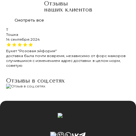
Отзывы
наших клиентов
Смотреть все
Т
Л
Тошка
Ли
14 сентября 2024
23
Букет "Розовая эйфория"
Сп
доставка была почти вовремя, независимо от форс мажоров
Я 
случившихся с изменением адрес доставки. в целом норм,
ма
советую
оч
оди
Отзывы в соц.сетях