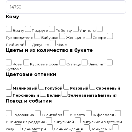
Кому
Врачу
Подруге
Ребенку
Учителю
Руководителю
Бабушке
Женщине
Сестре
Любимой
Девушке
Маме
Цветы и их количество в букете
Розы
Кустовые розы
Статица
Эвкалипт
Эустома
Цветовые оттенки
Малиновый
Голубой
Розовый
Сиреневый
Персиковый
Белый
Зеленая мята (мятный)
Повод и события
Годовщина
1 Сентября
8 Марта
14 февраля
Выписка из роддома
Выпускной
Выпускной в детском
саду
День Матери
День Рождения
День семьи