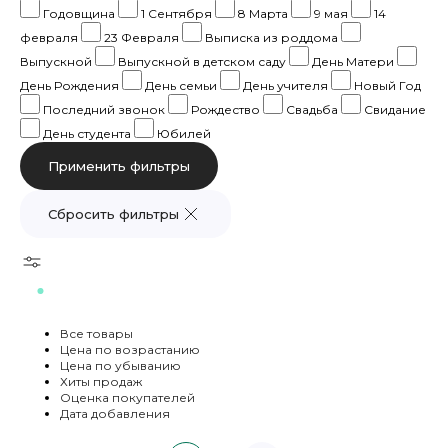
Годовщина
1 Сентября
8 Марта
9 мая
14
февраля
23 Февраля
Выписка из роддома
Выпускной
Выпускной в детском саду
День Матери
День Рождения
День семьи
День учителя
Новый Год
Последний звонок
Рождество
Свадьба
Свидание
День студента
Юбилей
Сбросить фильтры
Все товары
Цена по возрастанию
Цена по убыванию
Хиты продаж
Оценка покупателей
Дата добавления