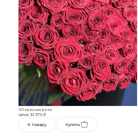
101 красная роза
Цена: 32 370
₽
К товару
Купить