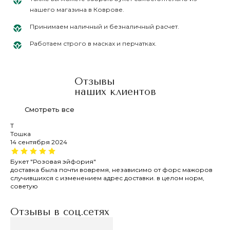
нашего магазина в Коврове.
Принимаем наличный и безналичный расчет.
Работаем строго в масках и перчатках.
Отзывы
наших клиентов
Смотреть все
Т
Л
Тошка
Ли
14 сентября 2024
23
Букет "Розовая эйфория"
Сп
доставка была почти вовремя, независимо от форс мажоров
Я 
случившихся с изменением адрес доставки. в целом норм,
ма
советую
оч
оди
Отзывы в соц.сетях