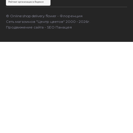
© Online shop delivery flower - Флоренция
Сеть магазинов "Центр цветов" 2000 ‐ 2026г.
Продвижение сайта - SEO Панацея