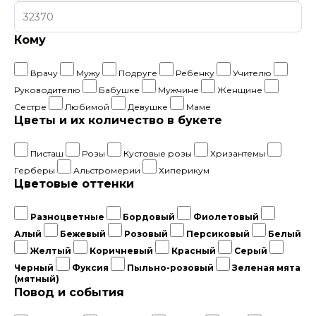
Кому
Врачу
Мужу
Подруге
Ребенку
Учителю
Руководителю
Бабушке
Мужчине
Женщине
Сестре
Любимой
Девушке
Маме
Цветы и их количество в букете
Писташ
Розы
Кустовые розы
Хризантемы
Герберы
Альстромерии
Хиперикум
Цветовые оттенки
Разноцветные
Бордовый
Фиолетовый
Алый
Бежевый
Розовый
Персиковый
Белый
Желтый
Коричневый
Красный
Серый
Черный
Фуксия
Пыльно-розовый
Зеленая мята
(мятный)
Повод и события