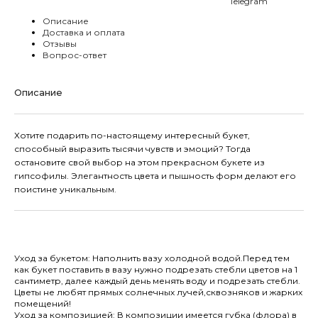
Telegram
Описание
Доставка и оплата
Отзывы
Вопрос-ответ
Описание
Хотите подарить по-настоящему интересный букет,
способный выразить тысячи чувств и эмоций? Тогда
остановите свой выбор на этом прекрасном букете из
гипсофилы. Элегантность цвета и пышность форм делают его
поистине уникальным.
Уход за букетом: Наполнить вазу холодной водой.Перед тем
как букет поставить в вазу нужно подрезать стебли цветов на 1
сантиметр, далее каждый день менять воду и подрезать стебли.
Цветы не любят прямых солнечных лучей,сквозняков и жарких
помещений!
Уход за композицией: В композиции имеется губка (флора) в