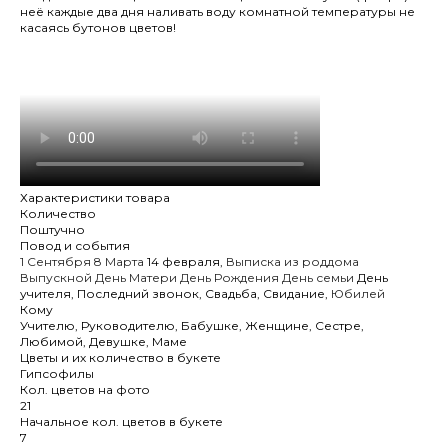
неё каждые два дня наливать воду комнатной температуры не
касаясь бутонов цветов!
Характеристики товара
Количество
Поштучно
Повод и события
1 Сентября
8 Марта
14 февраля
,
Выписка из роддома
Выпускной
День Матери
День Рождения
День семьи
День
учителя
,
Последний звонок
,
Свадьба
,
Свидание
,
Юбилей
Кому
Учителю
,
Руководителю
,
Бабушке
,
Женщине
,
Сестре
,
Любимой
,
Девушке
,
Маме
Цветы и их количество в букете
Гипсофилы
Кол. цветов на фото
21
Начальное кол. цветов в букете
7