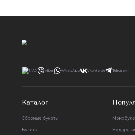
MAX
Viber
WhatsApp
Vkontakte
Telegram
Каталог
Попул
Сборные букеты
Монобуке
Букеты
Недороги