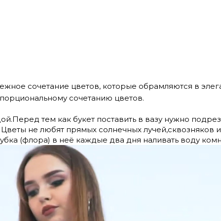
жное сочетание цветов, которые обрамляются в элега
порциональному сочетанию цветов.
ой.Перед тем как букет поставить в вазу нужно подреза
. Цветы не любят прямых солнечных лучей,сквозняков 
убка (флора) в неё каждые два дня наливать воду ком