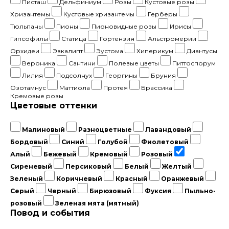
Писташ
Дельфиниум
Розы
Кустовые розы
Хризантемы
Кустовые хризантемы
Герберы
Тюльпаны
Пионы
Пионовидные розы
Ирисы
Гипсофилы
Статица
Гортензия
Альстромерии
Орхидеи
Эвкалипт
Эустома
Хиперикум
Диантусы
Вероника
Сантини
Полевые цветы
Питтоспорум
Лилия
Подсолнух
Георгины
Бруния
Озотамнус
Маттиола
Протея
Брассика
Кремовые розы
Цветовые оттенки
Малиновый
Разноцветные
Лавандовый
Бордовый
Синий
Голубой
Фиолетовый
Алый
Бежевый
Кремовый
Розовый
Сиреневый
Персиковый
Белый
Желтый
Зеленый
Коричневый
Красный
Оранжевый
Серый
Черный
Бирюзовый
Фуксия
Пыльно-
розовый
Зеленая мята (мятный)
Повод и события