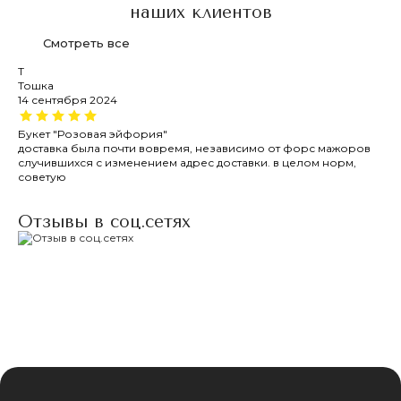
наших клиентов
Смотреть все
Т
Л
Тошка
Ли
14 сентября 2024
23
Букет "Розовая эйфория"
Сп
доставка была почти вовремя, независимо от форс мажоров
Я 
случившихся с изменением адрес доставки. в целом норм,
ма
советую
оч
оди
Отзывы в соц.сетях