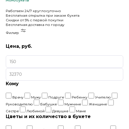
Монобукеты
Работаем
24/7
круглосуточно
Бесплатная
открытка
при заказе букета
Скидки
от 5%
с первой покупки
Бесплатная
доставка по городу
Фильтр
Цена, руб.
Кому
Врачу
Мужу
Подруге
Ребенку
Учителю
Руководителю
Бабушке
Мужчине
Женщине
Сестре
Любимой
Девушке
Маме
Цветы и их количество в букете