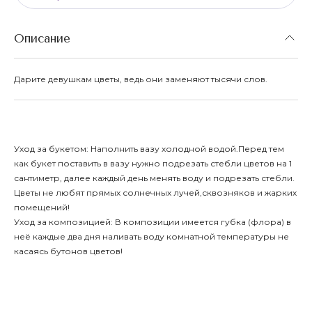
Описание
Дарите девушкам цветы, ведь они заменяют тысячи слов.
Уход за букетом: Наполнить вазу холодной водой.Перед тем
как букет поставить в вазу нужно подрезать стебли цветов на 1
сантиметр, далее каждый день менять воду и подрезать стебли.
Цветы не любят прямых солнечных лучей,сквозняков и жарких
помещений!
Уход за композицией: В композиции имеется губка (флора) в
неё каждые два дня наливать воду комнатной температуры не
касаясь бутонов цветов!