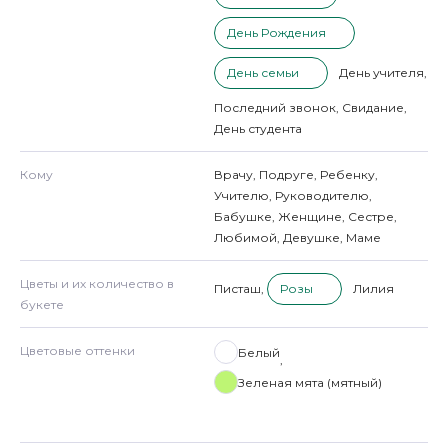
День Рождения
День семьи
День учителя
,
Последний звонок
,
Свидание
,
День студента
Кому
Врачу
,
Подруге
,
Ребенку
,
Учителю
,
Руководителю
,
Бабушке
,
Женщине
,
Сестре
,
Любимой
,
Девушке
,
Маме
Цветы и их количество в
Писташ
,
Розы
Лилия
букете
Цветовые оттенки
Белый
,
Зеленая мята (мятный)