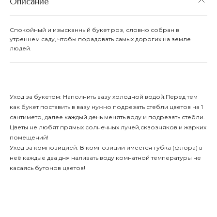
Описание
Спокойный и изысканный букет роз, словно собран в
утреннем саду, чтобы порадовать самых дорогих на земле
людей.
Уход за букетом: Наполнить вазу холодной водой.Перед тем
как букет поставить в вазу нужно подрезать стебли цветов на 1
сантиметр, далее каждый день менять воду и подрезать стебли.
Цветы не любят прямых солнечных лучей,сквозняков и жарких
помещений!
Уход за композицией: В композиции имеется губка (флора) в
неё каждые два дня наливать воду комнатной температуры не
касаясь бутонов цветов!