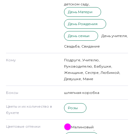
детском саду
,
День Матери
День Рождения
День семьи
День учителя
,
Свадьба
,
Свидание
Кому
Подруге
,
Учителю
,
Руководителю
,
Бабушке
,
Женщине
,
Сестре
,
Любимой
,
Девушке
,
Маме
Боксы
шляпная коробка
Цветы и их количество в
Розы
букете
Цветовые оттенки
Малиновый
,